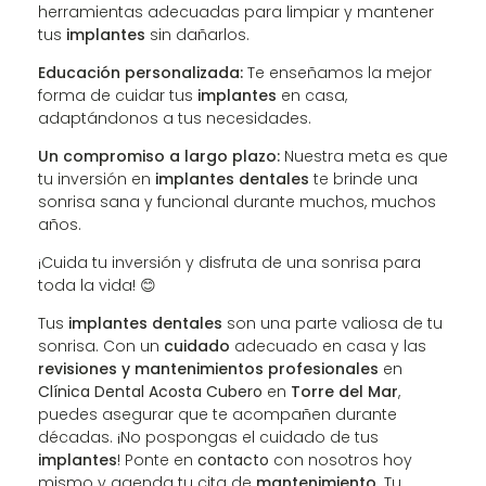
herramientas adecuadas para limpiar y mantener
tus
implantes
sin dañarlos.
Educación personalizada:
Te enseñamos la mejor
forma de cuidar tus
implantes
en casa,
adaptándonos a tus necesidades.
Un compromiso a largo plazo:
Nuestra meta es que
tu inversión en
implantes dentales
te brinde una
sonrisa sana y funcional durante muchos, muchos
años.
¡Cuida tu inversión y disfruta de una sonrisa para
toda la vida! 😊
Tus
implantes dentales
son una parte valiosa de tu
sonrisa. Con un
cuidado
adecuado en casa y las
revisiones y mantenimientos profesionales
en
Clínica Dental Acosta Cubero
en
Torre del Mar
,
puedes asegurar que te acompañen durante
décadas. ¡No pospongas el cuidado de tus
implantes
! Ponte en
contacto
con nosotros hoy
mismo y agenda tu cita de
mantenimiento
. Tu