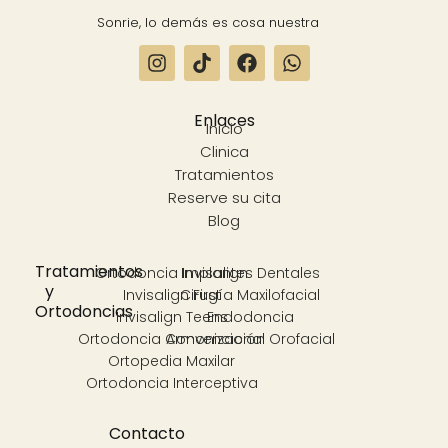
Sonrie, lo demás es cosa nuestra
Enlaces
Inicio
Clinica
Tratamientos
Reserve su cita
Blog
Tratamientos
Ortodoncia Invisalign
Implantes Dentales
y
Invisalign First
Cirugía Maxilofacial
Ortodoncias
Invisalign Teens
Endodoncia
Ortodoncia Convencional
Armonización Orofacial
Ortopedia Maxilar
Ortodoncia Interceptiva
Contacto