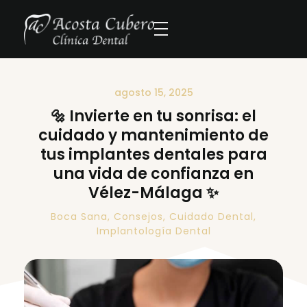
agosto 15, 2025
🔩 Invierte en tu sonrisa: el
cuidado y mantenimiento de
tus implantes dentales para
una vida de confianza en
Vélez-Málaga ✨
Boca Sana
,
Consejos
,
Cuidado Dental
,
Implantología Dental