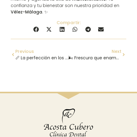
confianza y tu bienestar son nuestra prioridad en
Vélez-Málaga
. ✨
Compartir:
Previous
Next
📏 La perfección en los detalles: descubre el contorneado estético dental para una sonrisa armónica en Vélez-Málaga ✨
🌬️ Frescura que enamora: dile adiós al mal aliento (halitosis) con Clínica Dental Acosta Cubero (Vélez-Málaga) 😄