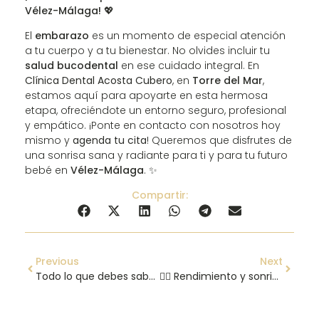
Vélez-Málaga!
💖
El
embarazo
es un momento de especial atención
a tu cuerpo y a tu bienestar. No olvides incluir tu
salud bucodental
en ese cuidado integral. En
Clínica Dental Acosta Cubero
, en
Torre del Mar
,
estamos aquí para apoyarte en esta hermosa
etapa, ofreciéndote un entorno seguro, profesional
y empático. ¡Ponte en contacto con nosotros hoy
mismo y
agenda tu cita
! Queremos que disfrutes de
una sonrisa sana y radiante para ti y para tu futuro
bebé en
Vélez-Málaga
. ✨
Compartir:
Previous
Next
Todo lo que debes saber sobre las fisuras dentales
🏃‍♂️ Rendimiento y sonrisa: la salud bucodental clave para los deportistas en Clínica Dental Acosta Cubero (Vélez-Málaga) 💪