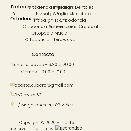
Tratamientos
Ortodoncia Invisalign
Implantes Dentales
y
Invisalign First
Cirugía Maxilofacial
Ortodoncias
Invisalign Teens
Endodoncia
Ortodoncia Convencional
Armonización Orofacial
Ortopedia Maxilar
Ortodoncia Interceptiva
Contacto
Lunes a jueves - 9:30 a 20:00
Viernes - 9:00 a 17:00
acosta.cubero@gmail.com
952 55 75 63
C/ Magallanes 14, nº2 Vélez
Copyright © 2026 All rights
reserved | Design by