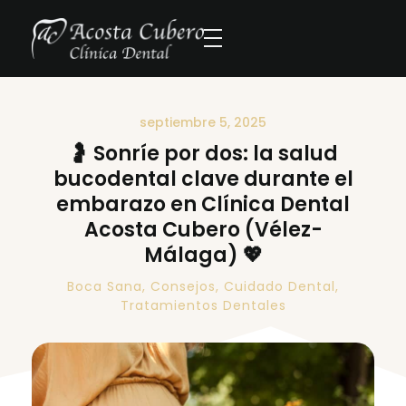
septiembre 5, 2025
🤰 Sonríe por dos: la salud
bucodental clave durante el
embarazo en Clínica Dental
Acosta Cubero (Vélez-
Málaga) 💖
Boca Sana
,
Consejos
,
Cuidado Dental
,
Tratamientos Dentales