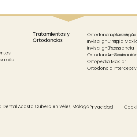
Tratamientos y
Ortodoncia Invisalign
Implantes De
Ortodoncias
Invisalign First
Cirugía Maxil
Invisalign Teens
Endodoncia
entos
Ortodoncia Convencio
Armonización
su cita
Ortopedia Maxilar
Ortodoncia Intercepti
Clínica Dental Acosta Cubero en Vélez, Málaga
Privacidad