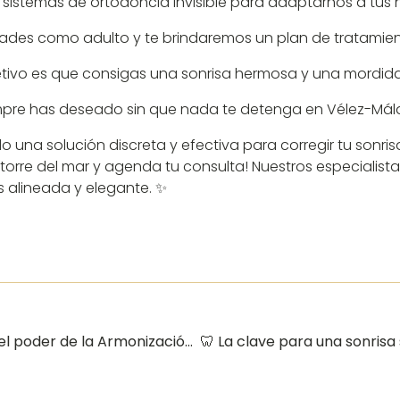
 sistemas de ortodoncia invisible para adaptarnos a tus
ades como adulto y te brindaremos un plan de tratamiento
jetivo es que consigas una sonrisa hermosa y una mordid
empre has deseado sin que nada te detenga en Vélez-Mál
una solución discreta y efectiva para corregir tu sonrisa,
orre del mar y agenda tu consulta! Nuestros especialista
s alineada y elegante. ✨
🌸 Armonía facial, sonrisa radiante: Descubre el poder de la Armonización Orofacial en Vélez-Málaga 🌸