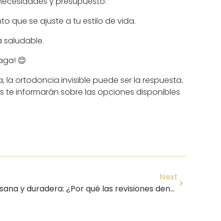
 necesidades y presupuesto.
 que se ajuste a tu estilo de vida.
a saludable.
aga! 😊
 la ortodoncia invisible puede ser la respuesta.
s te informarán sobre las opciones disponibles
Next
🦷 La clave para una sonrisa sana y duradera: ¿Por qué las revisiones dentales periódicas son indispensables en Vélez-Málaga? 🦷