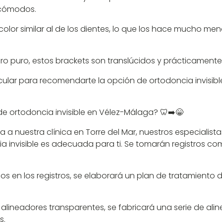
 cómodos.
olor similar al de los dientes, lo que los hace mucho men
iro puro, estos brackets son translúcidos y prácticamente i
cular para recomendarte la opción de ortodoncia invisib
 de ortodoncia invisible en Vélez-Málaga? 🦷➡️😁
sita a nuestra clínica en Torre del Mar, nuestros especiali
a invisible es adecuada para ti. Se tomarán registros co
s en los registros, se elaborará un plan de tratamiento
 alineadores transparentes, se fabricará una serie de ali
s.