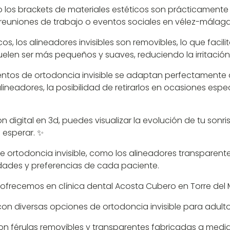
o los brackets de materiales estéticos son prácticamente in
 reuniones de trabajo o eventos sociales en vélez-málaga
, los alineadores invisibles son removibles, lo que facilita
suelen ser más pequeños y suaves, reduciendo la irritación
ientos de ortodoncia invisible se adaptan perfectamente a
ineadores, la posibilidad de retirarlos en ocasiones espec
ón digital en 3d, puedes visualizar la evolución de tu sonr
 esperar. ✨
e ortodoncia invisible, como los alineadores transparentes
dades y preferencias de cada paciente.
 ofrecemos en clínica dental Acosta Cubero en Torre del 
on diversas opciones de ortodoncia invisible para adulto
: Son férulas removibles y transparentes fabricadas a m