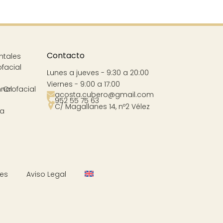
Contacto
ntales
ofacial
Lunes a jueves - 9:30 a 20:00
Viernes - 9:00 a 17:00
nal
 Orofacial
acosta.cubero@gmail.com
952 55 75 63
C/ Magallanes 14, nº2 Vélez
va
Cookies
Aviso Legal