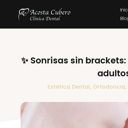
Inic
Blo
✨ Sonrisas sin brackets:
adulto
Estética Dental
,
Ortodoncia