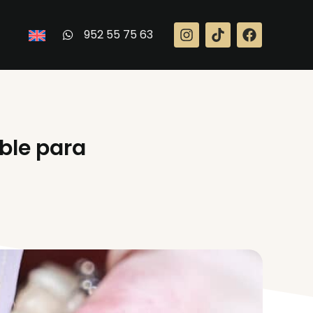
952 55 75 63
ible para