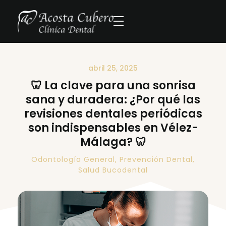
abril 25, 2025
🦷 La clave para una sonrisa
sana y duradera: ¿Por qué las
revisiones dentales periódicas
son indispensables en Vélez-
Málaga? 🦷
Odontología General
,
Prevención Dental
,
Salud Bucodental