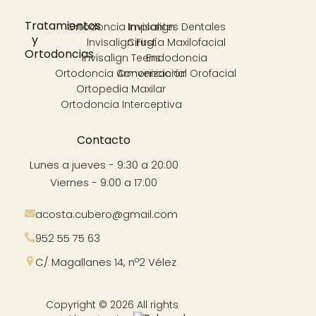
Tratamientos
Ortodoncia Invisalign
Implantes Dentales
y
Invisalign First
Cirugía Maxilofacial
Ortodoncias
Invisalign Teens
Endodoncia
Ortodoncia Convencional
Armonización Orofacial
Ortopedia Maxilar
Ortodoncia Interceptiva
Contacto
Lunes a jueves - 9:30 a 20:00
Viernes - 9:00 a 17:00
acosta.cubero@gmail.com
952 55 75 63
C/ Magallanes 14, nº2 Vélez
Copyright © 2026 All rights