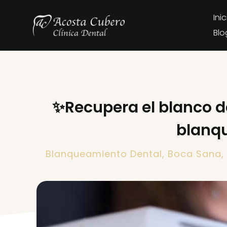
Inic
Blo
✨Recupera el blanco de
blanqu
Blanqueamiento Dental
,
Boca Sana
,