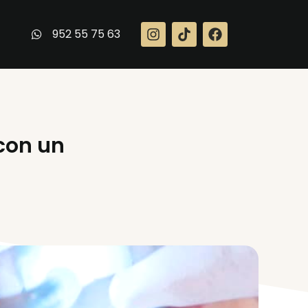
952 55 75 63
 con un