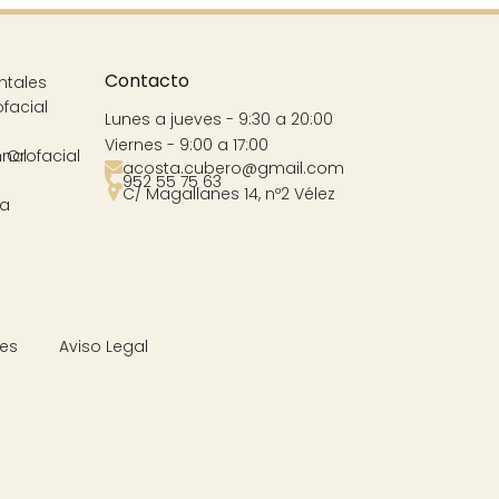
Contacto
ntales
ofacial
Lunes a jueves - 9:30 a 20:00
Viernes - 9:00 a 17:00
nal
 Orofacial
acosta.cubero@gmail.com
952 55 75 63
C/ Magallanes 14, nº2 Vélez
va
Cookies
Aviso Legal