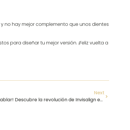
s, y no hay mejor complemento que unos dientes
tos para diseñar tu mejor versión. ¡Feliz vuelta a
Next
🤫 ¿Brackets a tu edad? ¡Ni hablar! Descubre la revolución de Invisalign en Vélez-Málaga ✨