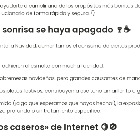
udarte a cumplir uno de los propósitos más bonitos del a
cionarlo de forma rápida y segura. 👇
tu sonrisa se haya apagado 🍷☕
ante la Navidad, aumentamos el consumo de ciertos pro
e adhieren al esmalte con mucha facilidad.
 sobremesas navideñas, pero grandes causantes de manch
los platos festivos, contribuyen a ese tono amarillento o 
omida (¡algo que esperamos que hayas hecho!), la expo
ieza profunda o un tratamiento específico.
s caseros» de Internet 🍋🚫