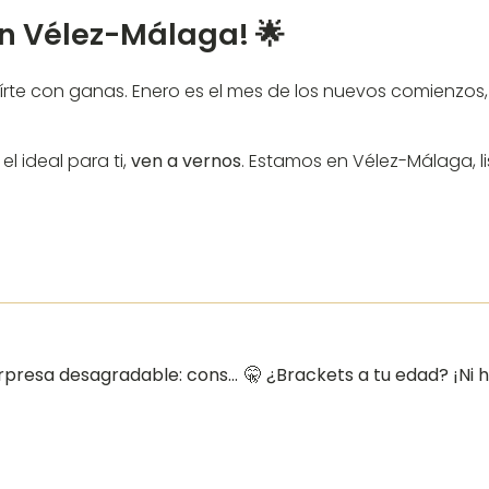
en Vélez-Málaga! 🌟
írte con ganas. Enero es el mes de los nuevos comienzo
l ideal para ti,
ven a vernos
. Estamos en Vélez-Málaga, lis
👑 Que el Roscón de Reyes no te traiga una sorpresa desagradable: consejos para tus dientes en Vélez-Málaga 🎁