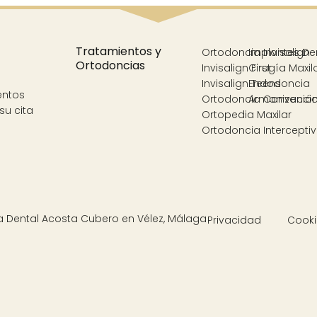
Tratamientos y
Ortodoncia Invisalign
Implantes De
Ortodoncias
Invisalign First
Cirugía Maxil
Invisalign Teens
Endodoncia
entos
Ortodoncia Convencio
Armonización
su cita
Ortopedia Maxilar
Ortodoncia Intercepti
Clínica Dental Acosta Cubero en Vélez, Málaga
Privacidad