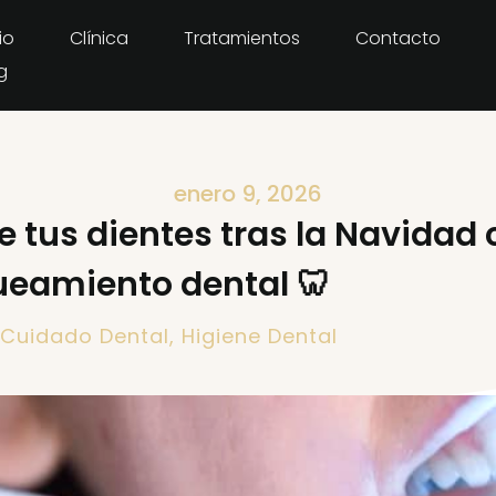
io
Clínica
Tratamientos
Contacto
g
enero 9, 2026
 tus dientes tras la Navidad
eamiento dental 🦷
Cuidado Dental
,
Higiene Dental