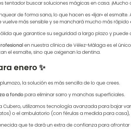
, es tentador buscar soluciones mágicas en casa. ¡Mucho
nquear de forma sana, lo que hacen es «lijar» el esmalte.
se vuelve más sensible y se manchará mucho más rápido e
sólida que garantice su seguridad a largo plazo y puede 
rofesional
en nuestra clínica de Vélez-Málaga es el únic
n el esmalte, sino que oxigenan la dentina.
para enero ✨
 plumazo, la solución es más sencilla de lo que crees.
za a fondo
para eliminar sarro y manchas superficiales.
ta Cubero, utilizamos tecnología avanzada para bajar vari
iatos) o el ambulatorio (con férulas a medida para casa),
uvenecida que te dará un extra de confianza para afrontar 