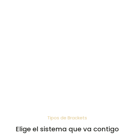
Generalmente, la ortodoncia convencional supone
una inversión económica menor que los
alineadores invisibles, ofreciendo la misma
excelencia en el resultado.
Cero Pérdidas
Es imposible perder el aparato en el colegio o en
un restaurante, ya que va adherido a tus dientes.
Ideal para pacientes despistados o niños
pequeños.
Tipos de Brackets
Elige el sistema que va contigo