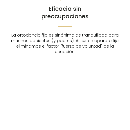
Eficacia sin
preocupaciones
La ortodoncia fija es sinónimo de tranquilidad para
muchos pacientes (y padres). Al ser un aparato fijo,
eliminamos el factor "fuerza de voluntad" de la
ecuación.
Resultados Rápidos
Gracias a la transmisión directa de fuerzas desde
el bracket a la raíz, conseguimos corregir
apiñamientos severos y cerrar huecos en tiempos
récord.
Menor Coste