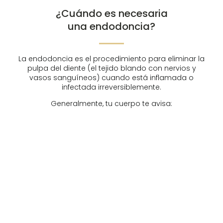
¿Cuándo es necesaria
una endodoncia?
La endodoncia es el procedimiento para eliminar la
pulpa del diente (el tejido blando con nervios y
vasos sanguíneos) cuando está inflamada o
infectada irreversiblemente.
Generalmente, tu cuerpo te avisa:
Dolor agudo
Punzadas intensas, especialmente al morder o de
noche.