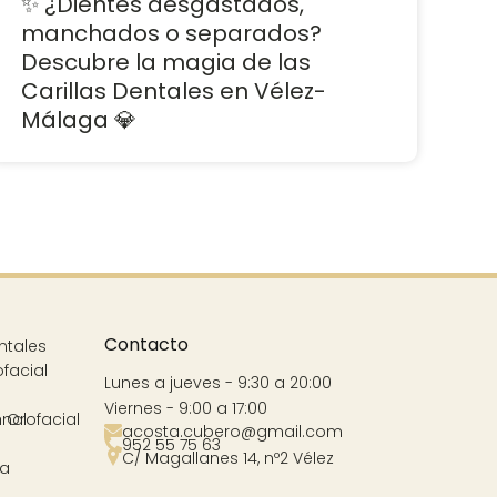
✨ ¿Dientes desgastados,
manchados o separados?
Descubre la magia de las
Carillas Dentales en Vélez-
Málaga 💎
Contacto
ntales
ofacial
Lunes a jueves - 9:30 a 20:00
Viernes - 9:00 a 17:00
nal
 Orofacial
acosta.cubero@gmail.com
952 55 75 63
C/ Magallanes 14, nº2 Vélez
va