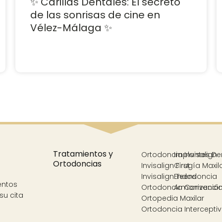
✨ Carillas Dentales: El secreto
de las sonrisas de cine en
Vélez-Málaga ✨
Tratamientos y
Ortodoncia Invisalign
Implantes De
Ortodoncias
Invisalign First
Cirugía Maxil
Invisalign Teens
Endodoncia
entos
Ortodoncia Convencio
Armonización
su cita
Ortopedia Maxilar
Ortodoncia Intercepti