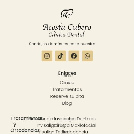
Sonrie, lo demás es cosa nuestra
Enlaces
Inicio
Clinica
Tratamientos
Reserve su cita
Blog
Tratamientos
Ortodoncia Invisalign
Implantes Dentales
y
Invisalign First
Cirugía Maxilofacial
Ortodoncias
Invisalign Teens
Endodoncia