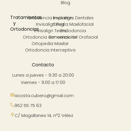
Blog
Tratamientos
Ortodoncia Invisalign
Implantes Dentales
y
Invisalign First
Cirugía Maxilofacial
Ortodoncias
Invisalign Teens
Endodoncia
Ortodoncia Convencional
Armonización Orofacial
Ortopedia Maxilar
Ortodoncia Interceptiva
Contacto
Lunes a jueves - 9:30 a 20:00
Viernes - 9:00 a 17:00
acosta.cubero@gmail.com
952 55 75 63
C/ Magallanes 14, nº2 Vélez