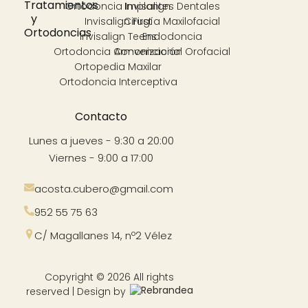
Tratamientos
Ortodoncia Invisalign
Implantes Dentales
y
Invisalign First
Cirugía Maxilofacial
Ortodoncias
Invisalign Teens
Endodoncia
Ortodoncia Convencional
Armonización Orofacial
Ortopedia Maxilar
Ortodoncia Interceptiva
Contacto
Lunes a jueves - 9:30 a 20:00
Viernes - 9:00 a 17:00
acosta.cubero@gmail.com
952 55 75 63
C/ Magallanes 14, nº2 Vélez
Copyright © 2026 All rights
reserved | Design by