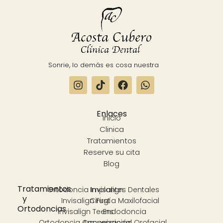
Sonrie, lo demás es cosa nuestra
Enlaces
Inicio
Clinica
Tratamientos
Reserve su cita
Blog
Tratamientos
Ortodoncia Invisalign
Implantes Dentales
y
Invisalign First
Cirugía Maxilofacial
Ortodoncias
Invisalign Teens
Endodoncia
Ortodoncia Convencional
Armonización Orofacial