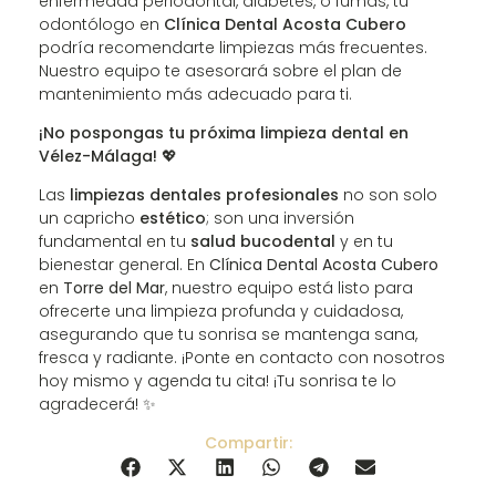
enfermedad periodontal, diabetes, o fumas, tu
odontólogo en
Clínica Dental Acosta Cubero
podría recomendarte limpiezas más frecuentes.
Nuestro equipo te asesorará sobre el plan de
mantenimiento más adecuado para ti.
¡No pospongas tu próxima limpieza dental en
Vélez-Málaga!
💖
Las
limpiezas dentales profesionales
no son solo
un capricho
estético
; son una inversión
fundamental en tu
salud bucodental
y en tu
bienestar general. En
Clínica Dental Acosta Cubero
en
Torre del Mar
, nuestro equipo está listo para
ofrecerte una limpieza profunda y cuidadosa,
asegurando que tu sonrisa se mantenga sana,
fresca y radiante. ¡Ponte en contacto con nosotros
hoy mismo y agenda tu cita! ¡Tu sonrisa te lo
agradecerá! ✨
Compartir: