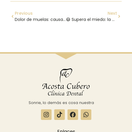
Previous
Next
Dolor de muelas: causas, síntomas y tratamiento
😷 Supera el miedo: la cirugía oral en Clínica Dental Acosta Cubero (Vélez-Málaga), procedimientos seguros para tu salud 🩺
Sonrie, lo demás es cosa nuestra
Enlaces