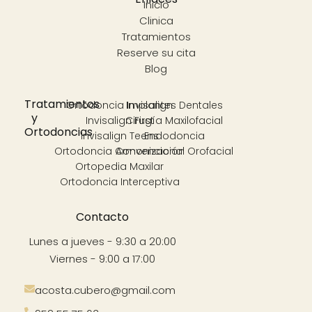
Inicio
Clinica
Tratamientos
Reserve su cita
Blog
Tratamientos
Ortodoncia Invisalign
Implantes Dentales
y
Invisalign First
Cirugía Maxilofacial
Ortodoncias
Invisalign Teens
Endodoncia
Ortodoncia Convencional
Armonización Orofacial
Ortopedia Maxilar
Ortodoncia Interceptiva
Contacto
Lunes a jueves - 9:30 a 20:00
Viernes - 9:00 a 17:00
acosta.cubero@gmail.com