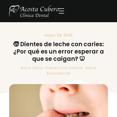
mayo 29, 2026
🧒 Dientes de leche con caries:
¿Por qué es un error esperar a
que se caigan? 🦷
Boca Sana
,
Prevención Dental
,
Salud
Bucodental