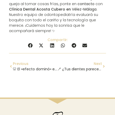
queja al tomar cosas frías, ponte en
contacto
con
Clínica Dental Acosta Cubero en
Vélez-Málaga
.
Nuestro equipo de odontopediatría evaluará su
boquita con todo el cariño y la tecnología que
merece. ¡Cuidemos hoy la sonrisa que le
acompañará siempre! ✨
Compartir:
Previous
Next
🦷 El «efecto dominó» en tu boca: Por qué debes reponer una muela perdida aunque no se vea🛑
🪥 ¿Tus dientes parecen más largos? El peligro de cepillarse con demasiada fuerza 🦷