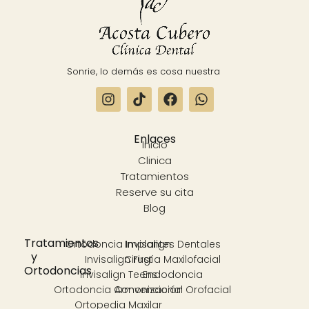
Sonrie, lo demás es cosa nuestra
Enlaces
Inicio
Clinica
Tratamientos
Reserve su cita
Blog
Tratamientos
Ortodoncia Invisalign
Implantes Dentales
y
Invisalign First
Cirugía Maxilofacial
Ortodoncias
Invisalign Teens
Endodoncia
Ortodoncia Convencional
Armonización Orofacial
Ortopedia Maxilar