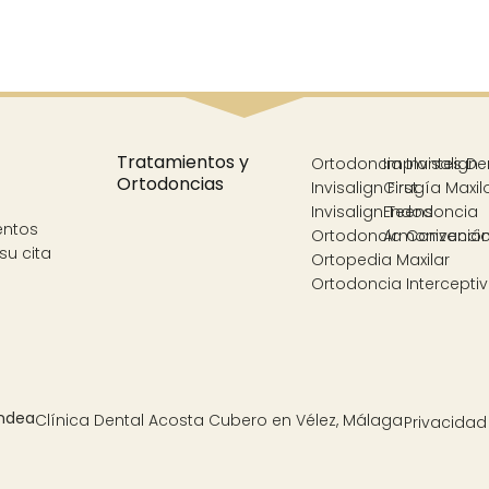
Tratamientos y
Ortodoncia Invisalign
Implantes De
Ortodoncias
Invisalign First
Cirugía Maxil
Invisalign Teens
Endodoncia
entos
Ortodoncia Convencio
Armonización
su cita
Ortopedia Maxilar
Ortodoncia Intercepti
Clínica Dental Acosta Cubero en Vélez, Málaga
Privacidad