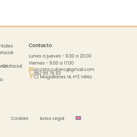
Contacto
ntales
ofacial
Lunes a jueves - 9:30 a 20:00
Viernes - 9:00 a 17:00
nal
 Orofacial
acosta.cubero@gmail.com
952 55 75 63
C/ Magallanes 14, nº2 Vélez
va
Cookies
Aviso Legal