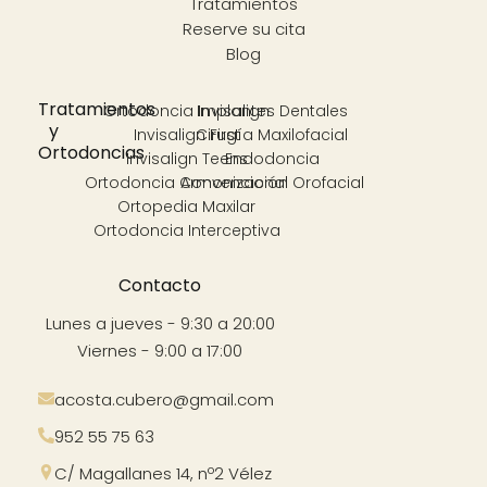
Tratamientos
Reserve su cita
Blog
Tratamientos
Ortodoncia Invisalign
Implantes Dentales
y
Invisalign First
Cirugía Maxilofacial
Ortodoncias
Invisalign Teens
Endodoncia
Ortodoncia Convencional
Armonización Orofacial
Ortopedia Maxilar
Ortodoncia Interceptiva
Contacto
Lunes a jueves - 9:30 a 20:00
Viernes - 9:00 a 17:00
acosta.cubero@gmail.com
952 55 75 63
C/ Magallanes 14, nº2 Vélez