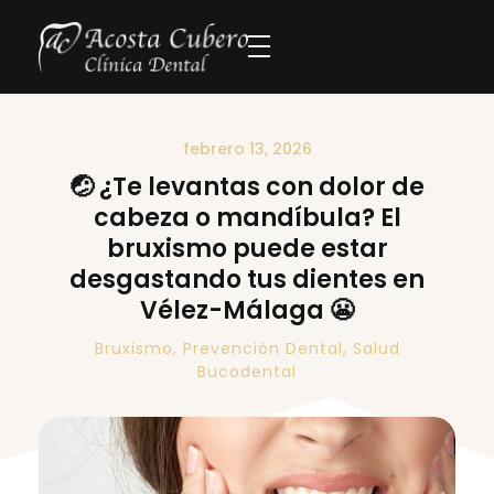
febrero 13, 2026
🤕 ¿Te levantas con dolor de
cabeza o mandíbula? El
bruxismo puede estar
desgastando tus dientes en
Vélez-Málaga 😬
Bruxismo
,
Prevención Dental
,
Salud
Bucodental