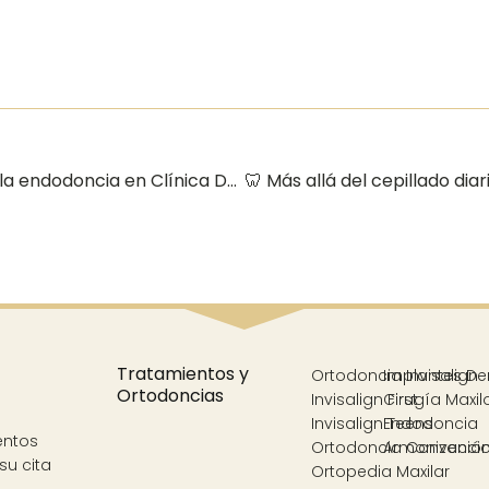
🦷 Salva tu diente, elimina el dolor: todo sobre la endodoncia en Clínica Dental Acosta Cubero (Vélez-Málaga) ✨
Tratamientos y
Ortodoncia Invisalign
Implantes De
Ortodoncias
Invisalign First
Cirugía Maxil
Invisalign Teens
Endodoncia
entos
Ortodoncia Convencio
Armonización
su cita
Ortopedia Maxilar