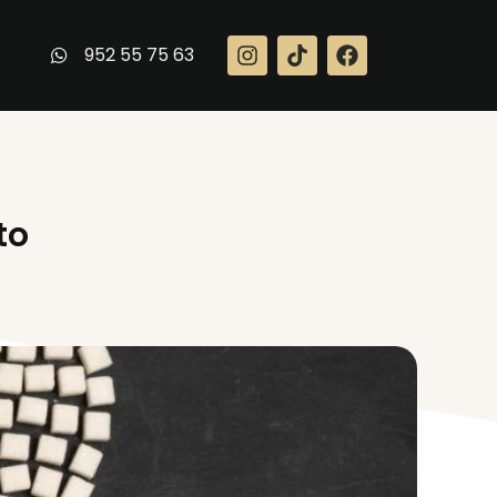
952 55 75 63
to