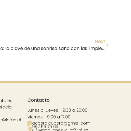
Next
🦷 Más allá del cepillado diario: la clave de una sonrisa sana con las limpiezas dentales profesionales en Vélez-Málaga ✨
Contacto
ntales
ofacial
Lunes a jueves - 9:30 a 20:00
Viernes - 9:00 a 17:00
nal
 Orofacial
acosta.cubero@gmail.com
952 55 75 63
C/ Magallanes 14, nº2 Vélez