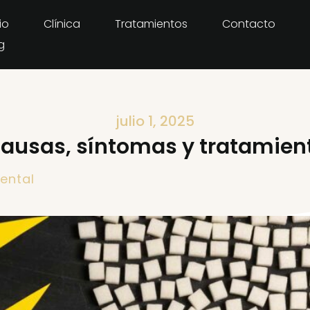
io
Clínica
Tratamientos
Contacto
g
julio 1, 2025
causas, síntomas y tratamien
ental