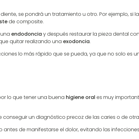
nte, se pondrá un tratamiento u otro. Por ejemplo, si la
ste
de composite.
r una
endodoncia
y después restaurar la pieza dental co
 que quitar realizando una
exodoncia
.
cciones lo más rápido que se pueda, ya que no solo es un
 por lo que tener una buena
higiene oral
es muy importante
 conseguir un diagnóstico precoz de las caries o de ot
o antes de manifestarse el dolor, evitando las infeccio