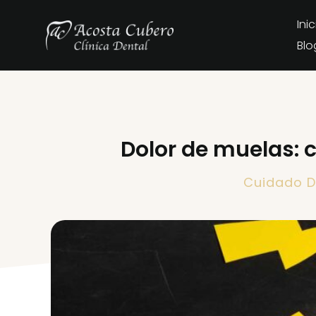
Inic
Blo
Dolor de muelas: 
Cuidado D