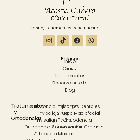
Sonrie, lo demás es cosa nuestra
Enlaces
Inicio
Clinica
Tratamientos
Reserve su cita
Blog
Tratamientos
Ortodoncia Invisalign
Implantes Dentales
y
Invisalign First
Cirugía Maxilofacial
Ortodoncias
Invisalign Teens
Endodoncia
Ortodoncia Convencional
Armonización Orofacial
Ortopedia Maxilar