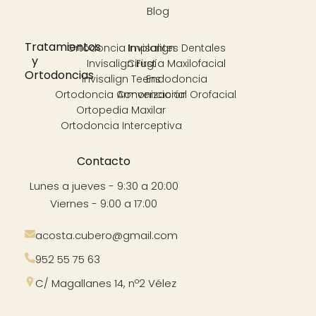
Blog
Tratamientos
Ortodoncia Invisalign
Implantes Dentales
y
Invisalign First
Cirugía Maxilofacial
Ortodoncias
Invisalign Teens
Endodoncia
Ortodoncia Convencional
Armonización Orofacial
Ortopedia Maxilar
Ortodoncia Interceptiva
Contacto
Lunes a jueves - 9:30 a 20:00
Viernes - 9:00 a 17:00
acosta.cubero@gmail.com
952 55 75 63
C/ Magallanes 14, nº2 Vélez